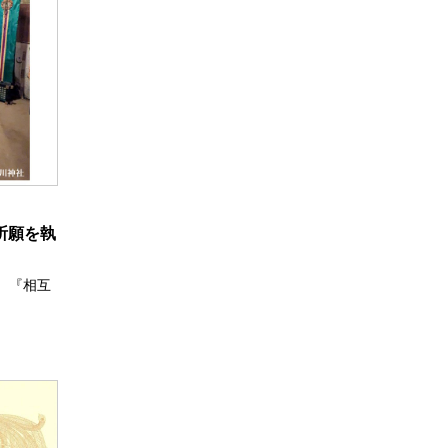
全祈願を執
 『相互