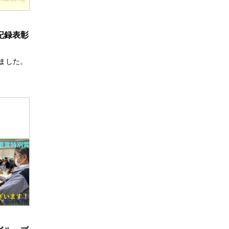
害記録表彰
しました。